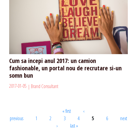
Cum sa incepi anul 2017: un camion
fashionable, un portal nou de recrutare si-un
somn bun
2017-01-05
Brand Consultant
Pages
« first
‹
previous
1
2
3
4
5
6
next
›
last »