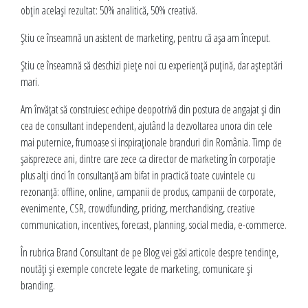
e
obțin același rezultat: 50% analitică, 50% creativă.
s
Știu ce înseamnă un asistent de marketing, pentru că așa am început.
c
Știu ce înseamnă să deschizi piețe noi cu experiență puțină, dar așteptări
mari.
u
Am învățat să construiesc echipe deopotrivă din postura de angajat și din
cea de consultant independent, ajutând la dezvoltarea unora din cele
mai puternice, frumoase si inspiraționale branduri din România. Timp de
șaisprezece ani, dintre care zece ca director de marketing în corporație
plus alți cinci în consultanță am bifat in practică toate cuvintele cu
rezonanță: offline, online, campanii de produs, campanii de corporate,
evenimente, CSR, crowdfunding, pricing, merchandising, creative
communication, incentives, forecast, planning, social media, e-commerce.
În rubrica Brand Consultant de pe Blog vei găsi articole despre tendințe,
noutăți și exemple concrete legate de marketing, comunicare și
branding.