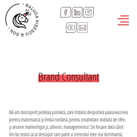
R
a
l
u
c
Brand Consultant
a
K
i
Mi-am descoperit profesia potrivită, care îmbină deopotrivă pasiunea mea
s
pentru matematică și limba română, pentru creativitate dublată de cifre,
și anume marketingul și, ulterior, managementul. De fiecare dată când
îmi fac testul ca să descopăr care parte a creierului este cea dominantă,