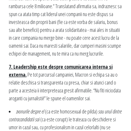
rambursa cele 8 milioane.” Translatand afirmatia sa, indraznesc sa
spun ca atata timp cat liderul unei companii nu este dispus sa
investeasca din proprii bani (fie ca este vorba de salariu, bonus
sau alte beneficii) pentru a arata solidaritatea - mai ales in situatii
in care compania nu merge bine - nu poate cere acest lucru de la
oamenii sai. Daca nu maresti salariile, dar cumperi masini scumpe
echipei de management, nu te mira ca nu merg lucrurile.
7. Leadership este despre comunicarea interna si
externa.
Pe tot parcursul campaniei, Macron si echipa sa au o
relatie deschisa si transparenta cu presa, chiar si atunci cand o
parte a acesteia ii interpreteaza gresit afirmatiile. “Nu fiti niciodata
aroganti cu jurnalistii!” le spune el oamenilor sai.
zvonurile despre el
(ca este homosexual de pilda)
sau unul dintre
contracandidatii sai
(ca este corupt) le trateaza cu deschidere si
umor in cazul sau, cu profesionalism in cazul celorlalti (nu se