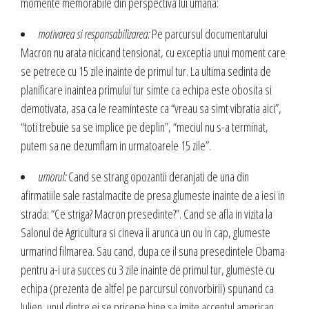
momente memorabile din perspectiva lui umana:
motivarea si responsabilizarea:
Pe parcursul documentarului
Macron nu arata nicicand tensionat, cu exceptia unui moment care
se petrece cu 15 zile inainte de primul tur. La ultima sedinta de
planificare inaintea primului tur simte ca echipa este obosita si
demotivata, asa ca le reaminteste ca “vreau sa simt vibratia aici”,
“toti trebuie sa se implice pe deplin”, “meciul nu s-a terminat,
putem sa ne dezumflam in urmatoarele 15 zile”.
umorul:
Cand se strang opozantii deranjati de una din
afirmatiile sale rastalmacite de presa glumeste inainte de a iesi in
strada: “Ce striga? Macron presedinte?”. Cand se afla in vizita la
Salonul de Agricultura si cineva ii arunca un ou in cap, glumeste
urmarind filmarea. Sau cand, dupa ce il suna presedintele Obama
pentru a-i ura succes cu 3 zile inainte de primul tur, glumeste cu
echipa (prezenta de altfel pe parcursul convorbirii) spunand ca
Julien, unul dintre ei se pricepe bine sa imite accentul american.