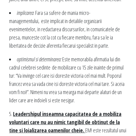
implicarea
: Fara sa sufere de mania micro-
managementului, este implicat in detaliile organizarii
evenimentelor, in redactarea discursurilor, in comunicatele de
presa, munceste cot la cot cu fiecare membru, fara sa le ia
libertatea de decizie aferenta fiecarui specialist in parte.
optimismul si determinarea:
Este memorabila afirmatia lui din
cadrul celebrei sedinte de mobilizare cu 15 zile inainte de primul
tur: “Va invinge cel care isi doreste victoria cel mai mult. Poporul
francez vrea sa vada cine isi doreste victoria cel mai tare. Si aceia
vom fi noi!”. Nimeni nu vrea sa mearga mai departe alaturi de un
lider care are indoieli si este nesigur.
5.
Leadershipul inseamna capacitatea de a mobiliza
voluntari care nu au nimic tangibil de obtinut de la
tine si loializarea oamenilor cheie.
EM! este rezultatul unui