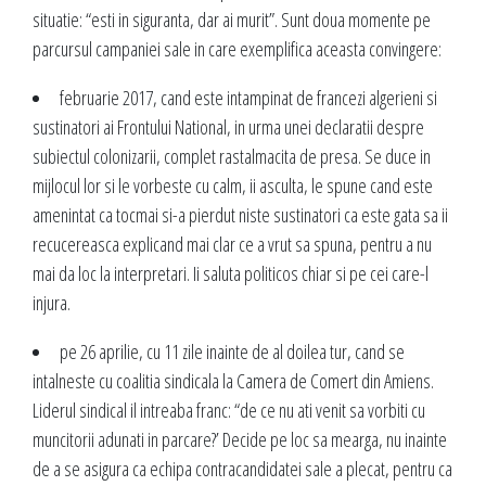
situatie: “esti in siguranta, dar ai murit”. Sunt doua momente pe
parcursul campaniei sale in care exemplifica aceasta convingere:
februarie 2017, cand este intampinat de francezi algerieni si
sustinatori ai Frontului National, in urma unei declaratii despre
subiectul colonizarii, complet rastalmacita de presa. Se duce in
mijlocul lor si le vorbeste cu calm, ii asculta, le spune cand este
amenintat ca tocmai si-a pierdut niste sustinatori ca este gata sa ii
recucereasca explicand mai clar ce a vrut sa spuna, pentru a nu
mai da loc la interpretari. Ii saluta politicos chiar si pe cei care-l
injura.
pe 26 aprilie, cu 11 zile inainte de al doilea tur, cand se
intalneste cu coalitia sindicala la Camera de Comert din Amiens.
Liderul sindical il intreaba franc: “de ce nu ati venit sa vorbiti cu
muncitorii adunati in parcare?’ Decide pe loc sa mearga, nu inainte
de a se asigura ca echipa contracandidatei sale a plecat, pentru ca