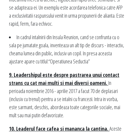
se adapteaza ei. Un exemplu este acordarea telefonica catre AFP
a exclusivitatii raspunsului venit in urma propunerii de alianta. Este
rapid, ferm, fara echivoc.
In cadrul intalnirii din Insula Reunion, cand se confrunta cu o
sala pe jumatate goala, inventeaza un alt tip de discurs - interactiv,
cheama lumea din public, inclusiv un copil. In presa aceasta
ajustare apare cu titlul:“Operatiunea Seductia”
9. Leadershipul este despre pastrarea unui contact
strans cu cat mai multi si mai diversi oameni.
In
perioada noiembrie 2016 - aprilie 2017 a facut 70 de deplasari
(inclusiv cu trenul) pentru a se intalni cu francezii. Intra in vorba,
este sarmant, deschis, abordeaza toate categoriile sociale, mai
mult sau mai putin defavorizate.
10. Leaderul face cafea si mananca la cantina.
Aceste