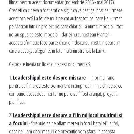
filmat pentru acest documentar (noiembrie 2016 - mai 2017).
Credeti ca cineva a fost atat de sigur ca va castiga incat sa urmeze
acest proiect? La fel de mult pe cat au fost toti cei care l-au urmat
pe Macron intr-un proiect pe care chiar el l-a numit imposibil: “toti
ne-au spus ca este imposibil, dar ei nu cunosteau Franta” -
aceasta afirmatie face parte chiar din discursul rostit in seara in
care a castigat alegerile, in fata multimii stranse la Luvru.
Ce poate invata un lider din acest documentar?
1.
Leadershipul este despre miscare
- in primul rand
pentru ca filmarea este permanent in timp real, nimic din ceea ce
compune acest documentar nu pare sa fi fost aranjat, pregatit,
planificat.
2.
Leadershipul este despre a fi in mijlocul multimii si
a focului
- “trebuie sa ne aflam mereu in focul bataliei”, altfel,
daca ne luam doar masuri de precautie vom sfarsi in aceasta