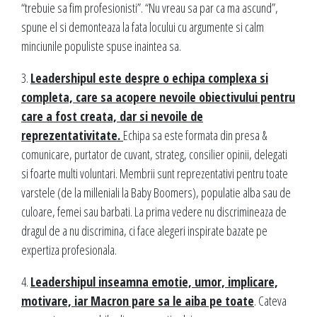
“trebuie sa fim profesionisti”. “Nu vreau sa par ca ma ascund”,
spune el si demonteaza la fata locului cu argumente si calm
minciunile populiste spuse inaintea sa.
3.
Leadershipul este despre o echipa complexa si
completa, care sa acopere nevoile obiectivului pentru
care a fost creata, dar si nevoile de
reprezentativitate.
Echipa sa este formata din presa &
comunicare, purtator de cuvant, strateg, consilier opinii, delegati
si foarte multi voluntari. Membrii sunt reprezentativi pentru toate
varstele (de la milleniali la Baby Boomers), populatie alba sau de
culoare, femei sau barbati. La prima vedere nu discrimineaza de
dragul de a nu discrimina, ci face alegeri inspirate bazate pe
expertiza profesionala.
4.
Leadershipul inseamna emotie, umor, implicare,
motivare, iar Macron pare sa le aiba pe toate
. Cateva