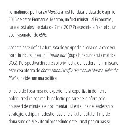
Formatiunea politica
En Marche!
a fost fondata la data de 6 aprilie
2016 de catre Emmanuel Macron, un fost ministru al Economiei,
care a fost ales pe data de 7 mai 2017 Presedintele Frantei cu un
scor rasunator de 65%.
Aceasta este definitia furnizata de Wikipedia si cea de la care voi
porni in incursiunea unui
“rising star”
(dupa binecunoscuta matrice
BCG). Perspectiva din care voi privi lectia de leadership in miscare
este cea oferita de
documentarul Netflix “Emmanuel Macron: Behind a
Rise”
si nicidecum una politica.
Dincolo de lipsa mea de experienta si expertiza in domeniul
politic, cred ca cea mai buna lectie pe care ne-o ofera cele
nouazeci de minute ale documentarului este una de leadership:
strategie, echipa, modestie, pasiune si autenticitate. Timp de
doua sute de zile viitorul presedinte este urmat pas cu pas si