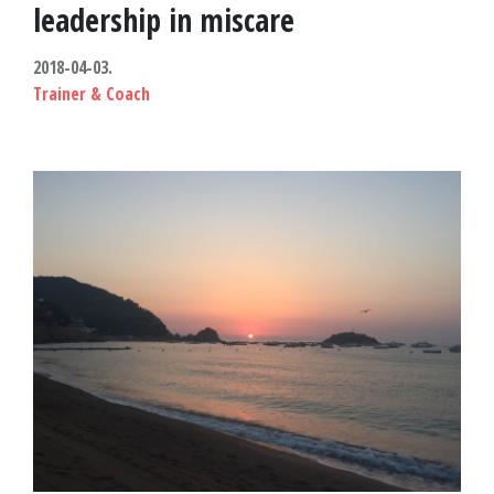
e
leadership in miscare
s
2018-04-03.
Trainer & Coach
c
u