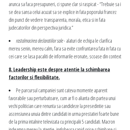
arunca sa faca presupuneri, ci spune clar si raspicat - “Trebuie sa i
se dea sansa celui acuzat sa se explice in fata poporului francez
din punct de vedere transparenta, morala, etica si in fata
judecatorilor din perspectiva juridica.”
rastalmacirea declaratiilor sale
- alaturi de echipa le clarifica
mereu senin, mereu calm, fara sa evite confruntarea fata in fata cu
cei care se lasa pacaliti de informarile eronate, scoase din context
8. Leadership este despre atentie la schimbarea
factorilor si flexibilitate.
Pe parcursul campaniei sunt cateva momente aparent
favorabile sau perturbatoare, cum ar fi o alianta din partea unui
vechi politician care renunta sa candideze la presedintie sau
ascensiunea unuia dintre candidati in urma prestatiei foarte bune
de la prima intalnire televizata cu principalii 5 candidati. Macron
indeamna mereu la atentie, inglobeaza rapid orice schimbare si