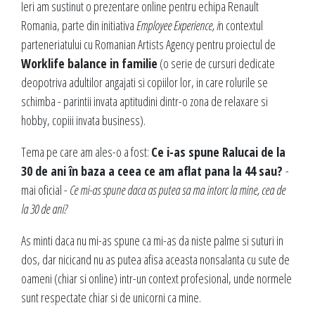
Ieri am sustinut o prezentare online pentru echipa Renault
Romania, parte din initiativa
Employee Experience, i
n contextul
parteneriatului cu Romanian Artists Agency pentru proiectul de
Worklife balance in familie
(o serie de cursuri dedicate
deopotriva adultilor angajati si copiilor lor, in care rolurile se
schimba - parintii invata aptitudini dintr-o zona de relaxare si
hobby, copiii invata business).
Tema pe care am ales-o a fost:
Ce i-as spune Ralucai de la
30 de ani în baza a ceea ce am aflat pana la 44 sau?
-
mai oficial -
Ce mi-as spune daca as putea sa ma intorc la mine, cea de
la 30 de ani?
As minti daca nu mi-as spune ca mi-as da niste palme si suturi in
dos, dar nicicand nu as putea afisa aceasta nonsalanta cu sute de
oameni (chiar si online) intr-un context profesional, unde normele
sunt respectate chiar si de unicorni ca mine.