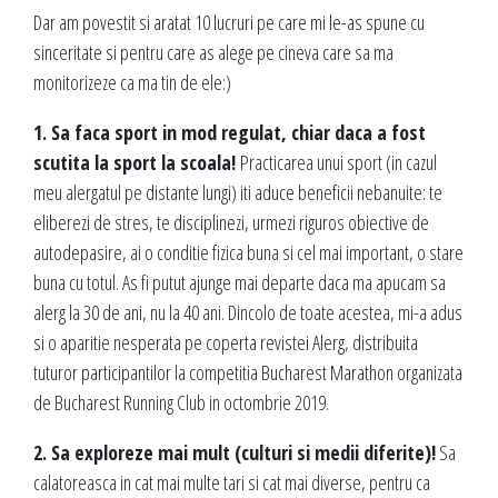
Dar am povestit si aratat 10 lucruri pe care mi le-as spune cu
sinceritate si pentru care as alege pe cineva care sa ma
monitorizeze ca ma tin de ele:)
1. Sa faca sport in mod regulat, chiar daca a fost
scutita la sport la scoala!
Practicarea unui sport (in cazul
meu alergatul pe distante lungi) iti aduce beneficii nebanuite: te
eliberezi de stres, te disciplinezi, urmezi riguros obiective de
autodepasire, ai o conditie fizica buna si cel mai important, o stare
buna cu totul. As fi putut ajunge mai departe daca ma apucam sa
alerg la 30 de ani, nu la 40 ani. Dincolo de toate acestea, mi-a adus
si o aparitie nesperata pe coperta revistei Alerg, distribuita
tuturor participantilor la competitia Bucharest Marathon organizata
de Bucharest Running Club in octombrie 2019.
2. Sa exploreze mai mult (culturi si medii diferite)!
Sa
calatoreasca in cat mai multe tari si cat mai diverse, pentru ca