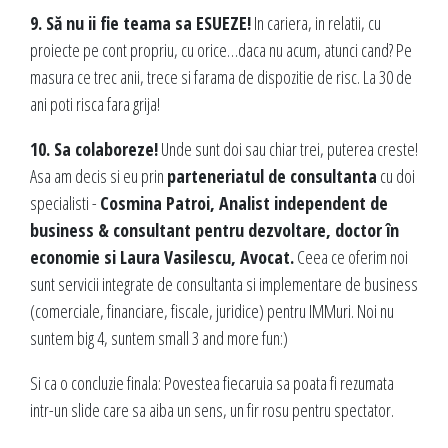
9. Să nu ii fie teama sa ESUEZE!
In cariera, in relatii, cu
proiecte pe cont propriu, cu orice…daca nu acum, atunci cand? Pe
masura ce trec anii, trece si farama de dispozitie de risc. La 30 de
ani poti risca fara grija!
10. Sa colaboreze!
Unde sunt doi sau chiar trei, puterea creste!
Asa am decis si eu prin
parteneriatul de consultanta
cu doi
specialisti -
Cosmina Patroi, Analist independent de
business & consultant pentru dezvoltare, doctor în
economie si Laura Vasilescu, Avocat.
Ceea ce oferim noi
sunt servicii integrate de consultanta si implementare de business
(comerciale, financiare, fiscale, juridice) pentru IMMuri. Noi nu
suntem big 4, suntem small 3 and more fun:)
Si ca o concluzie finala: Povestea fiecaruia sa poata fi rezumata
intr-un slide care sa aiba un sens, un fir rosu pentru spectator.