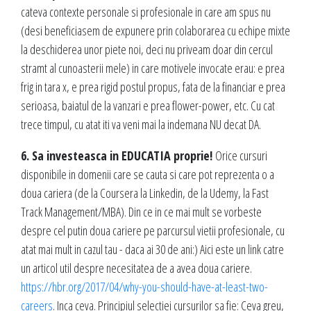
cateva contexte personale si profesionale in care am spus nu
(desi beneficiasem de expunere prin colaborarea cu echipe mixte
la deschiderea unor piete noi, deci nu priveam doar din cercul
stramt al cunoasterii mele) in care motivele invocate erau: e prea
frig in tara x, e prea rigid postul propus, fata de la financiar e prea
serioasa, baiatul de la vanzari e prea flower-power, etc. Cu cat
trece timpul, cu atat iti va veni mai la indemana NU decat DA.
6. Sa investeasca in EDUCATIA proprie!
Orice cursuri
disponibile in domenii care se cauta si care pot reprezenta o a
doua cariera (de la Coursera la Linkedin, de la Udemy, la Fast
Track Management/MBA). Din ce in ce mai mult se vorbeste
despre cel putin doua cariere pe parcursul vietii profesionale, cu
atat mai mult in cazul tau - daca ai 30 de ani:) Aici este un link catre
un articol util despre necesitatea de a avea doua cariere.
https://hbr.org/2017/04/why-you-should-have-at-least-two-
careers
. Inca ceva. Principiul selectiei cursurilor sa fie: Ceva greu,