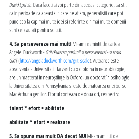
David Epstein.
Daca faceti si voi parte din aceeasi categorie, sa stiti
ca in perioade ca aceasta in care ne aflam, generalistii care pot
pune cap la cap mai multe idei si referinte din mai multe domenii
sunt cei cautati pentru solutii.
4. Sa persevereze mai mult!
Mi-am reamintit de cartea
Angelei Duckworth -
Grit/Puterea pasiunii si perseverentei - si scala
GRIT
(
http://angeladuckworth.com/grit-scale
). Autoarea este
absolventa a Universitatii Harvard cu o diploma in neurobiologie,
are un masterat in neuroștiințe la Oxford, un doctorat în psihologie
la Universitatea din Pennsylvania si este detinatoarea unei burse
Mac Arthur a geniilor. Efortul conteaza de doua ori, respectiv:
talent * efort = abilitate
abilitate * efort = realizare
5. Sa spuna mai mult DA decat NU!
Mi-am amintit de