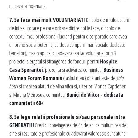
nu ceva la indemana!
7. Sa faca mai mult VOLUNTARIAT!
Dincolo de micile actiuni
de intr-ajutorare pe care oricare dintre noi le face, dincolo de
contextul meu profesional (lucrand pentru o corporatie care avea
un brand social puternic, cu doua campanii mari sociale dedicate
femeilor), m-am apucat cu adevarat sa fac voluntariat prin 3
proiecte: alergatul si strangerea de fonduri pentru
Hospice
Casa Sperantei
, prezenta si activarea comunitatii
Business
Women Forum Romania
(taskul meu constant este de
gala
host
) si crearea alaturi de Alina Vilcu si, ulterior, Viorica Capdefier
si Miruna Meirosu a comunitatii
Bunici de Viitor - dedicata
comunitatii 60+
8. Sa lege relatii profesionale si/sau personale intre
GENERATII!
Cred cu convingerea de 44 de ani ca multumirea de
sine si rezultatele profesionale cu adevarat valoroase sunt atunci