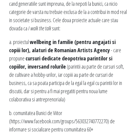
cand generatiile sunt impreuna, de la nepoti la bunici, ca nicio
categorie de varsta nu trebuie exclusa de la a contribui in mod real
in societate si business. Cele doua proiecte actuale care stau
dovada ca
I walk the talk
sunt:
a. proiectul
wellbeing in familie (pentru angajati si
copiii lor), alaturi de Romanian Artists Agency
- care
propune
cursuri dedicate deopotriva parintilor si
copiilor, inversand rolurile
(parintii au parte de cursuri soft,
de cultivare a hobby-urilor, iar copiii au parte de cursuri de
business, ca sa poata participa de la egal la egal cu parintii lor in
discutii, dar si pentru a fi mai pregatiti pentru noua lume
colaborativa si antreprenoriala)
b. comunitatea Bunici de Viitor
(https://www.facebook.com/groups/563032740772270) de
informare si socializare pentru comunitatea 60+