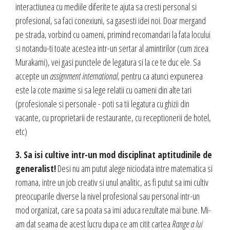
interactiunea cu mediile diferite te ajuta sa cresti personal si
profesional, sa faci conexiuni, sa gasesti idei noi. Doar mergand
pe strada, vorbind cu oameni, primind recomandari la fata locului
si notandu-ti toate acestea intr-un sertar al amintirilor (cum zicea
Murakami), vei gasi punctele de legatura si la ce te duc ele. Sa
accepte un
assignment international
, pentru ca atunci expunerea
este la cote maxime si sa lege relatii cu oameni din alte tari
(profesionale si personale - poti sa tii legatura cu ghizii din
vacante, cu proprietarii de restaurante, cu receptionerii de hotel,
etc)
3. Sa isi cultive intr-un mod disciplinat aptitudinile de
generalist!
Desi nu am putut alege niciodata intre matematica si
romana, intre un job creativ si unul analitic, as fi putut sa imi cultiv
preocuparile diverse la nivel profesional sau personal intr-un
mod organizat, care sa poata sa imi aduca rezultate mai bune. Mi-
am dat seama de acest lucru dupa ce am citit cartea
Range a lui